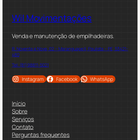
Wil Movimentações
Venda e manutenção de empilhadeiras.
R. Noventa e Nove, 02 – Maranguape II, Paulista – PE, 53421-
480
Tel: (81)98811-5021
Instagram
Facebook
WhatsApp
Início
Sobre
Serviços
Contato
Perguntas frequentes