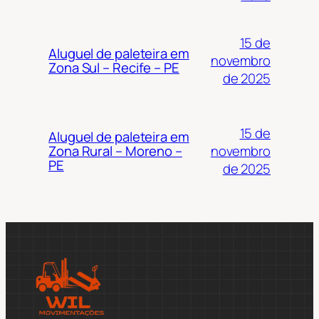
15 de
Aluguel de paleteira em
novembro
Zona Sul – Recife – PE
de 2025
15 de
Aluguel de paleteira em
novembro
Zona Rural – Moreno –
PE
de 2025