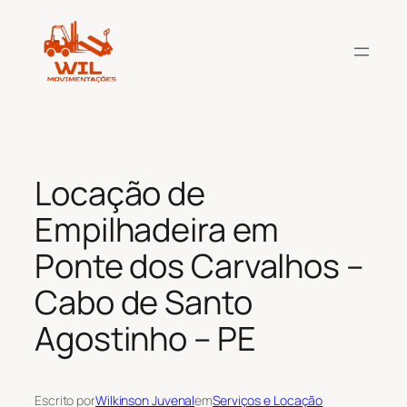
Pular
para
o
conteúdo
Locação de
Empilhadeira em
Ponte dos Carvalhos –
Cabo de Santo
Agostinho – PE
Escrito por
Wilkinson Juvenal
em
Serviços e Locação