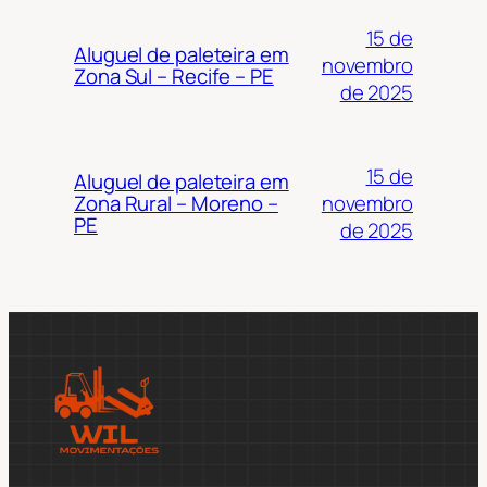
15 de
Aluguel de paleteira em
novembro
Zona Sul – Recife – PE
de 2025
15 de
Aluguel de paleteira em
novembro
Zona Rural – Moreno –
PE
de 2025