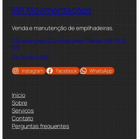
Wil Movimentações
Venda e manutenção de empilhadeiras.
R. Noventa e Nove, 02 – Maranguape II, Paulista – PE, 53421-
480
Tel: (81)98811-5021
Instagram
Facebook
WhatsApp
Início
Sobre
Serviços
Contato
Perguntas frequentes