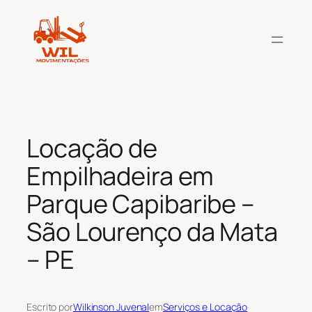
Pular
para
o
conteúdo
Locação de
Empilhadeira em
Parque Capibaribe –
São Lourenço da Mata
– PE
Escrito por
Wilkinson Juvenal
em
Serviços e Locação