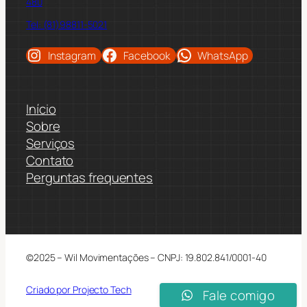
480
Tel: (81)98811-5021
Instagram
Facebook
WhatsApp
Início
Sobre
Serviços
Contato
Perguntas frequentes
©2025 – Wil Movimentações – CNPJ: 19.802.841/0001-40
Criado por Projecto Tech
Fale comigo