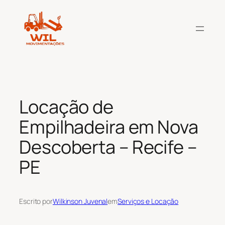
Pular
para
o
conteúdo
Locação de
Empilhadeira em Nova
Descoberta – Recife –
PE
Escrito por
Wilkinson Juvenal
em
Serviços e Locação