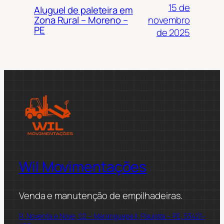
15 de
Aluguel de paleteira em
novembro
Zona Rural – Moreno –
PE
de 2025
Wil Movimentações
Venda e manutenção de empilhadeiras.
R. Noventa e Nove, 02 – Maranguape II, Paulista – PE, 53421-