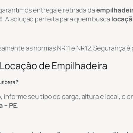
 garantimos entrega e retirada da
empilhadei
E
. A solução perfeita para quem busca
locaçã
amente as normas NR11 e NR12. Segurança é p
 Locação de Empilhadeira
ribara?
informe seu tipo de carga, altura e local, e
a – PE
.