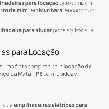
lhadeiras para locação
que otimizam
erto de mim
” em
Muribara
, encontrou o
lhadeira para alugar
pode agilizar sua
iras para Locação
s uma frota completa para
locação de
nço da Mata – PE
com rapidez e
nha de
empilhadeiras elétricas para