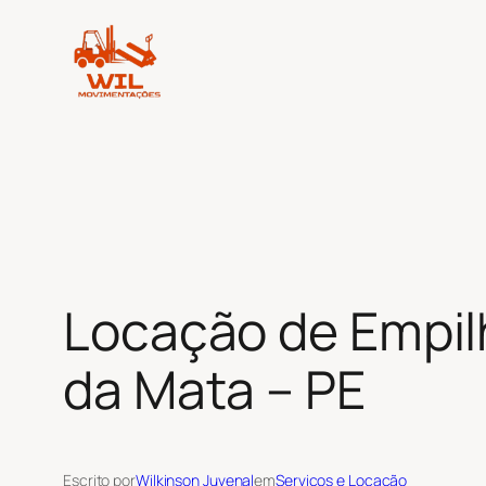
Pular
para
o
conteúdo
Locação de Empil
da Mata – PE
Escrito por
Wilkinson Juvenal
em
Serviços e Locação