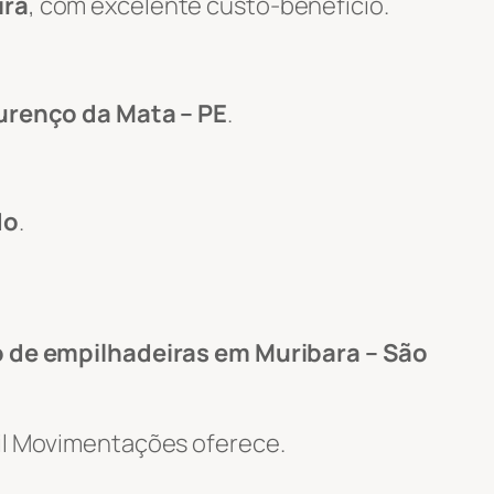
ira
, com excelente custo-benefício.
urenço da Mata – PE
.
do
.
 de empilhadeiras em Muribara – São
Wil Movimentações oferece.