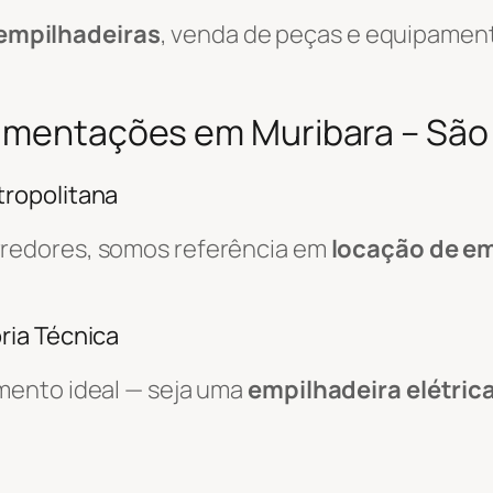
empilhadeiras
, venda de peças e equipamen
vimentações em Muribara – São
ropolitana
rredores, somos referência em
locação de em
ria Técnica
mento ideal — seja uma
empilhadeira elétric