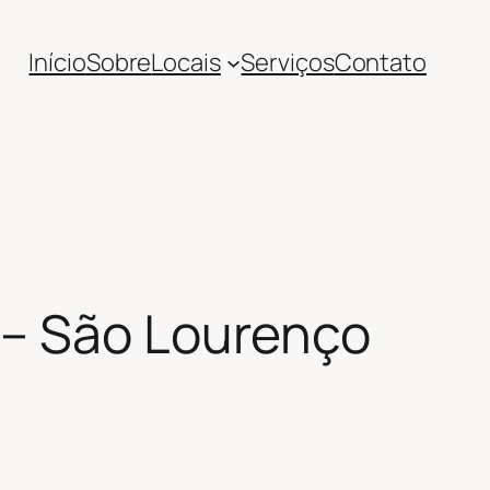
Início
Sobre
Locais
Serviços
Contato
 – São Lourenço