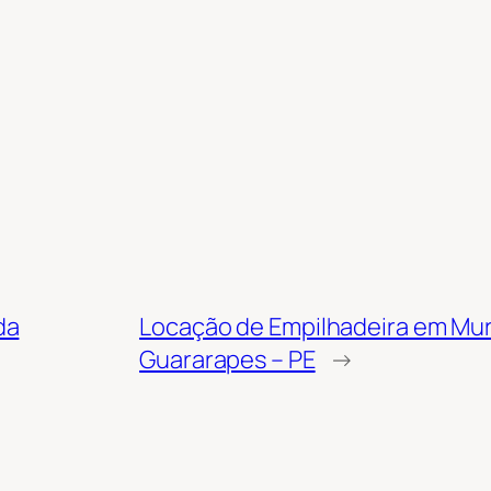
da
Locação de Empilhadeira em Mur
Guararapes – PE
→