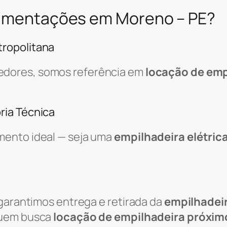
ovimentações em Moreno – PE?
ropolitana
edores, somos referência em
locação de emp
ria Técnica
mento ideal — seja uma
empilhadeira elétric
 garantimos entrega e retirada da
empilhadei
 quem busca
locação de empilhadeira próxim