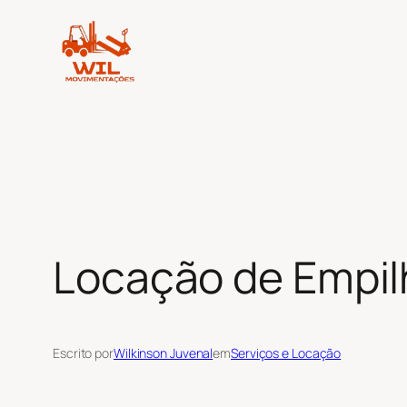
Pular
para
o
conteúdo
Locação de Empil
Escrito por
Wilkinson Juvenal
em
Serviços e Locação