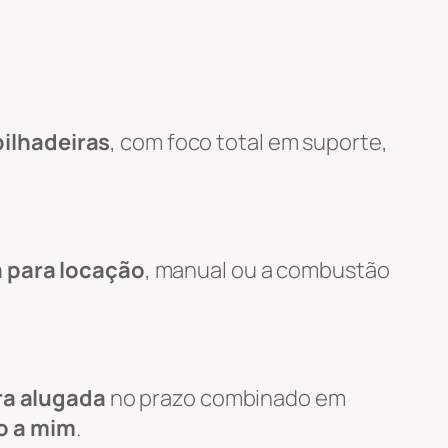
ilhadeiras
, com foco total em suporte,
a para locação
, manual ou a combustão
ra alugada
no prazo combinado em
o a mim
.