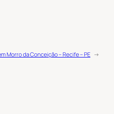
em Morro da Conceição – Recife – PE
→