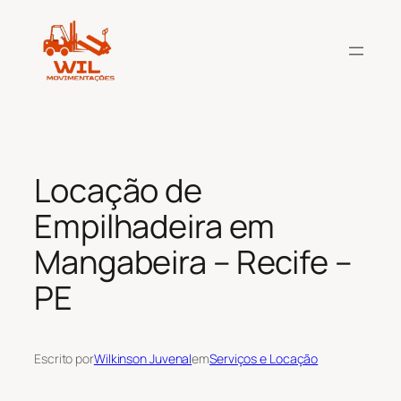
Pular
para
o
conteúdo
Locação de
Empilhadeira em
Mangabeira – Recife –
PE
Escrito por
Wilkinson Juvenal
em
Serviços e Locação