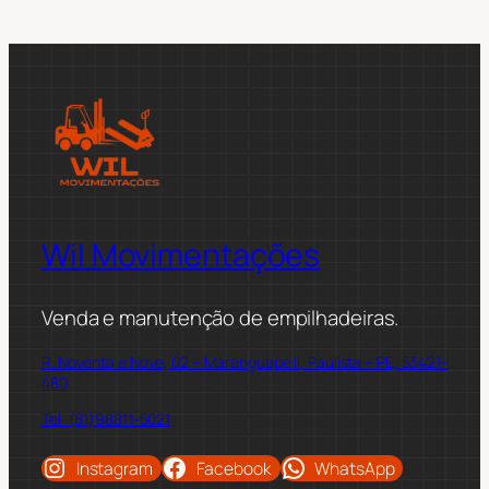
Wil Movimentações
Venda e manutenção de empilhadeiras.
R. Noventa e Nove, 02 – Maranguape II, Paulista – PE, 53421-
480
Tel: (81)98811-5021
Instagram
Facebook
WhatsApp