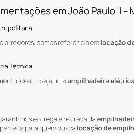
vimentações em João Paulo II –
ropolitana
e arredores, somos referência em
locação d
ria Técnica
mento ideal — seja uma
empilhadeira elétric
 garantimos entrega e retirada da
empilhadei
o perfeita para quem busca
locação de empil