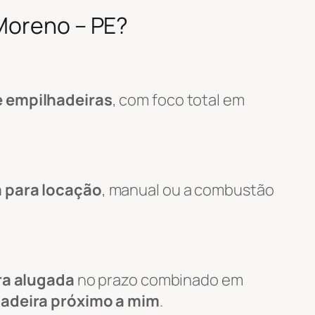
 Moreno – PE?
e empilhadeiras
, com foco total em
a para locação
, manual ou a combustão
ra alugada
no prazo combinado em
hadeira próximo a mim
.