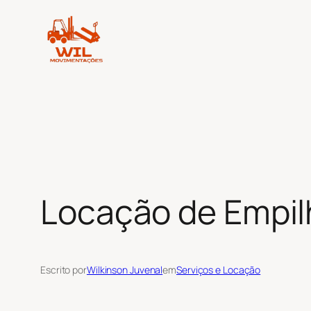
Pular
para
o
conteúdo
Locação de Empilh
Escrito por
Wilkinson Juvenal
em
Serviços e Locação