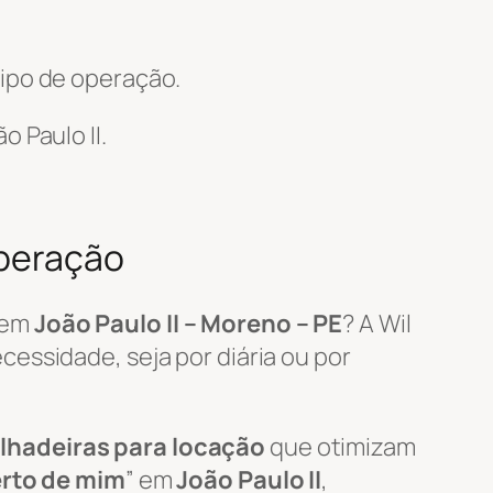
ipo de operação.
o Paulo II.
Operação
em
João Paulo II – Moreno – PE
? A Wil
essidade, seja por diária ou por
lhadeiras para locação
que otimizam
erto de mim
” em
João Paulo II
,