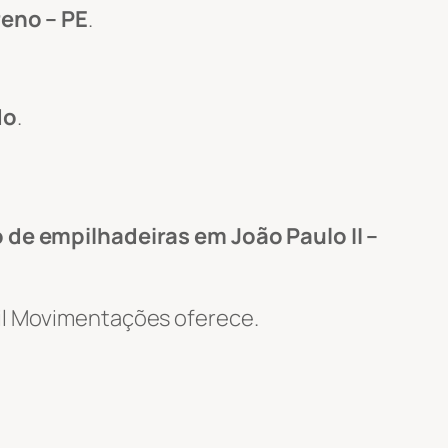
reno – PE
.
do
.
 de empilhadeiras em João Paulo II –
Wil Movimentações oferece.