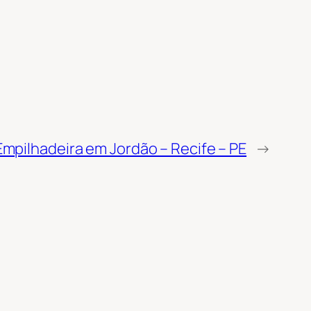
mpilhadeira em Jordão – Recife – PE
→