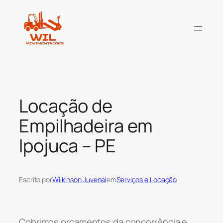
Pular
para
o
conteúdo
Locação de
Empilhadeira em
Ipojuca – PE
Escrito por
Wilkinson Juvenal
em
Serviços e Locação
Cobrimos orçamentos da concorrência e