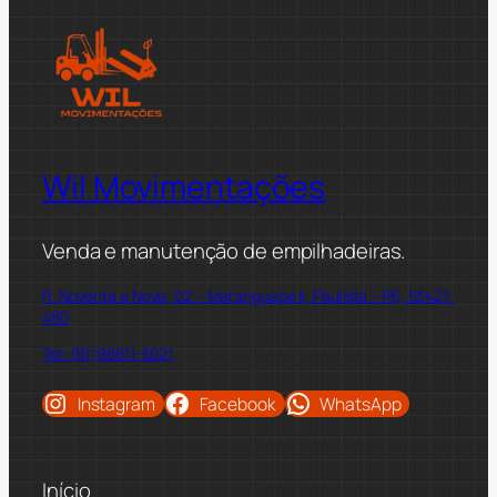
Wil Movimentações
Venda e manutenção de empilhadeiras.
R. Noventa e Nove, 02 – Maranguape II, Paulista – PE, 53421-
480
Tel: (81)98811-5021
Instagram
Facebook
WhatsApp
Início