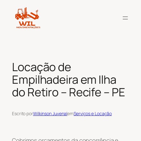
Pular
para
o
conteúdo
Locação de
Empilhadeira em Ilha
do Retiro – Recife – PE
Escrito por
Wilkinson Juvenal
em
Serviços e Locação
Cobrimos orçamentos da concorrência e