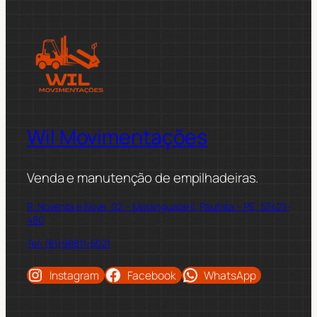
Wil Movimentações
Venda e manutenção de empilhadeiras.
R. Noventa e Nove, 02 – Maranguape II, Paulista – PE, 53421-
480
Tel: (81)98811-5021
Instagram
Facebook
WhatsApp