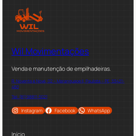
Wil Movimentações
Venda e manutenção de empilhadeiras.
R. Noventa e Nove, 02 – Maranguape II, Paulista – PE, 53421-
480
Tel: (81)98811-5021
Instagram
Facebook
WhatsApp
Início