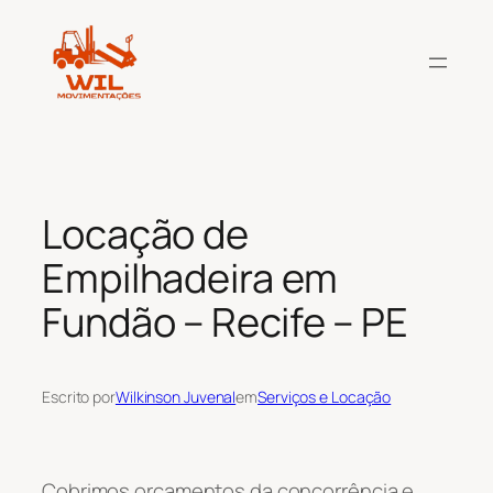
Pular
para
o
conteúdo
Locação de
Empilhadeira em
Fundão – Recife – PE
Escrito por
Wilkinson Juvenal
em
Serviços e Locação
Cobrimos orçamentos da concorrência e