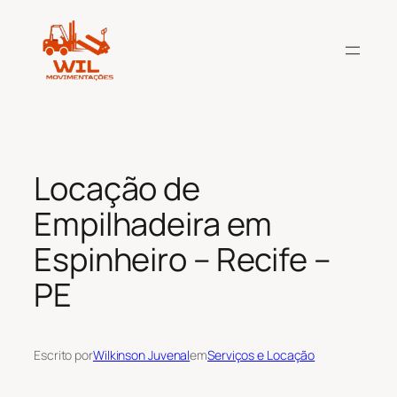
Pular
para
o
conteúdo
Locação de
Empilhadeira em
Espinheiro – Recife –
PE
Escrito por
Wilkinson Juvenal
em
Serviços e Locação