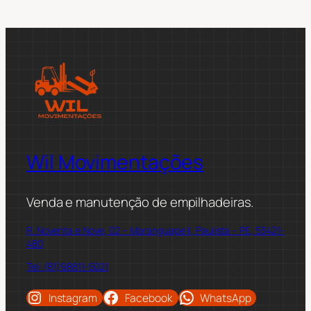
Wil Movimentações
Venda e manutenção de empilhadeiras.
R. Noventa e Nove, 02 – Maranguape II, Paulista – PE, 53421-
480
Tel: (81)98811-5021
Instagram
Facebook
WhatsApp