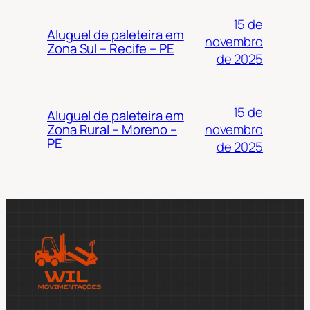
15 de
Aluguel de paleteira em
novembro
Zona Sul – Recife – PE
de 2025
15 de
Aluguel de paleteira em
novembro
Zona Rural – Moreno –
PE
de 2025