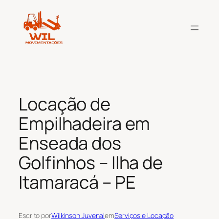
Pular
para
o
conteúdo
Locação de
Empilhadeira em
Enseada dos
Golfinhos – Ilha de
Itamaracá – PE
Escrito por
Wilkinson Juvenal
em
Serviços e Locação