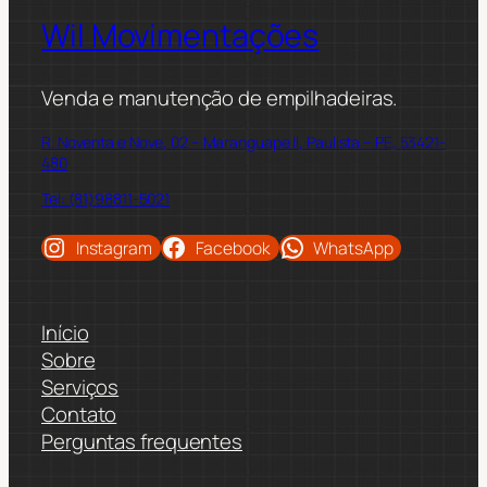
Wil Movimentações
Venda e manutenção de empilhadeiras.
R. Noventa e Nove, 02 – Maranguape II, Paulista – PE, 53421-
480
Tel: (81)98811-5021
Instagram
Facebook
WhatsApp
Início
Sobre
Serviços
Contato
Perguntas frequentes