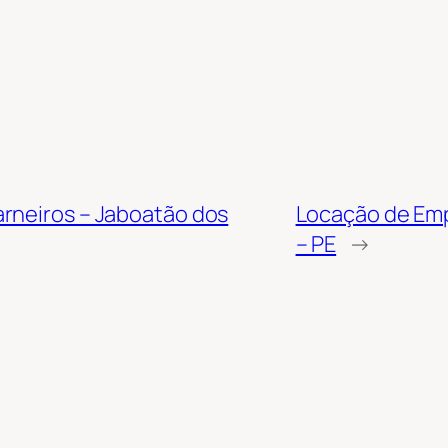
rneiros – Jaboatão dos
Locação de Emp
– PE
→