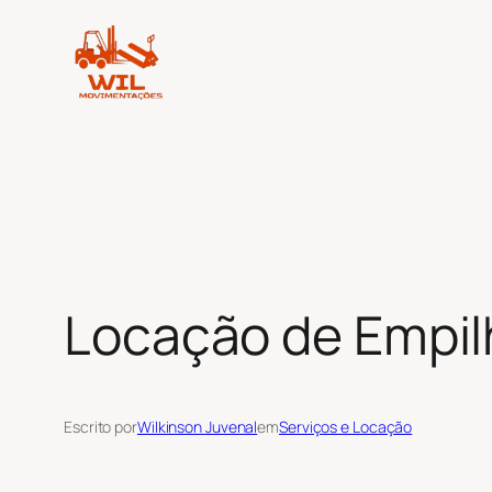
Pular
para
o
conteúdo
Locação de Empilh
Escrito por
Wilkinson Juvenal
em
Serviços e Locação