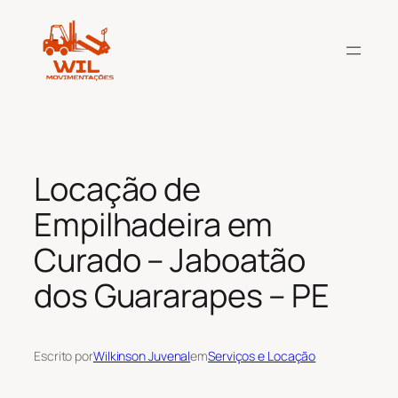
Pular
para
o
conteúdo
Locação de
Empilhadeira em
Curado – Jaboatão
dos Guararapes – PE
Escrito por
Wilkinson Juvenal
em
Serviços e Locação