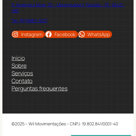
R. Noventa e Nove, 02 – Maranguape II, Paulista – PE, 53421-
480
Tel: (81)98811-5021
Instagram
Facebook
WhatsApp
Início
Sobre
Serviços
Contato
Perguntas frequentes
©2025 – Wil Movimentações – CNPJ: 19.802.841/0001-40