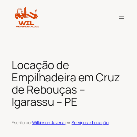
Pular
para
o
conteúdo
Locação de
Empilhadeira em Cruz
de Rebouças –
Igarassu – PE
Escrito por
Wilkinson Juvenal
em
Serviços e Locação