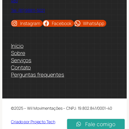
480
Tel: (81)98811-5021
Instagram
Facebook
WhatsApp
Início
Sobre
Serviços
Contato
Perguntas frequentes
©2025 – Wil Movimentações – CNPJ: 19.802.841/0001-40
Criado por Projecto Tech
Fale comigo