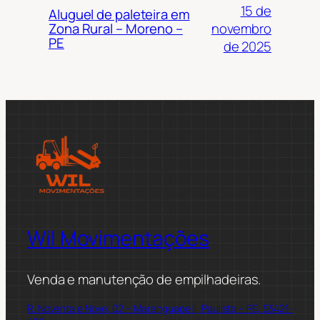
15 de
Aluguel de paleteira em
novembro
Zona Rural – Moreno –
PE
de 2025
Wil Movimentações
Venda e manutenção de empilhadeiras.
R. Noventa e Nove, 02 – Maranguape II, Paulista – PE, 53421-