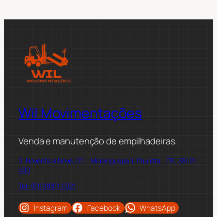
Wil Movimentações
Venda e manutenção de empilhadeiras.
R. Noventa e Nove, 02 – Maranguape II, Paulista – PE, 53421-
480
Tel: (81)98811-5021
Instagram
Facebook
WhatsApp