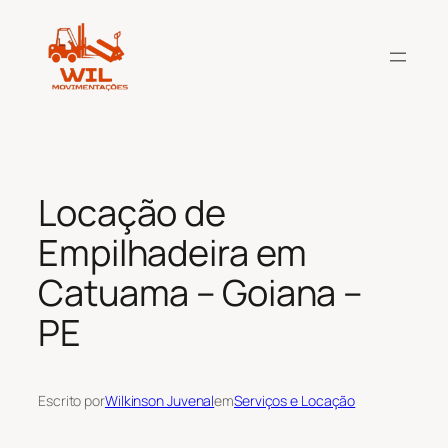
Pular
para
o
conteúdo
Locação de
Empilhadeira em
Catuama – Goiana –
PE
Escrito por
Wilkinson Juvenal
em
Serviços e Locação