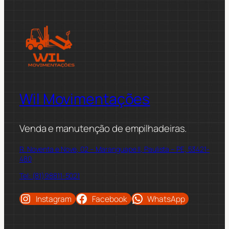
Wil Movimentações
Venda e manutenção de empilhadeiras.
R. Noventa e Nove, 02 – Maranguape II, Paulista – PE, 53421-
480
Tel: (81)98811-5021
Instagram
Facebook
WhatsApp