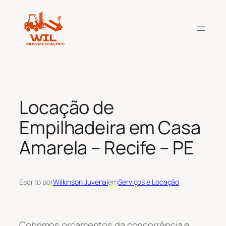
Pular
para
o
conteúdo
Locação de
Empilhadeira em Casa
Amarela – Recife – PE
Escrito por
Wilkinson Juvenal
em
Serviços e Locação
Cobrimos orçamentos da concorrência e