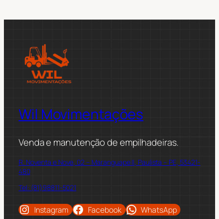
Wil Movimentações
Venda e manutenção de empilhadeiras.
R. Noventa e Nove, 02 – Maranguape II, Paulista – PE, 53421-
480
Tel: (81)98811-5021
Instagram
Facebook
WhatsApp