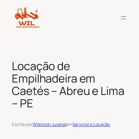
Pular
para
o
conteúdo
Locação de
Empilhadeira em
Caetés – Abreu e Lima
– PE
Escrito por
Wilkinson Juvenal
em
Serviços e Locação