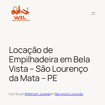
Pular
para
o
conteúdo
Locação de
Empilhadeira em Bela
Vista – São Lourenço
da Mata – PE
Escrito por
Wilkinson Juvenal
em
Serviços e Locação