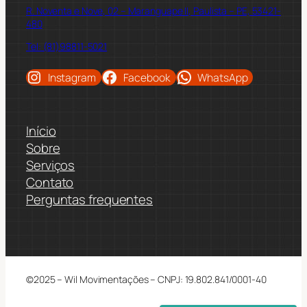
R. Noventa e Nove, 02 – Maranguape II, Paulista – PE, 53421-
480
Tel: (81)98811-5021
Instagram
Facebook
WhatsApp
Início
Sobre
Serviços
Contato
Perguntas frequentes
©2025 – Wil Movimentações – CNPJ: 19.802.841/0001-40