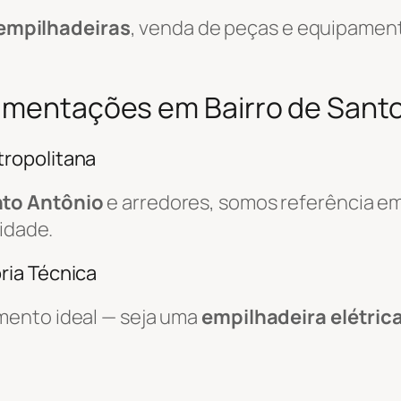
empilhadeiras
, venda de peças e equipamen
imentações em Bairro de Santo 
ropolitana
nto Antônio
e arredores, somos referência e
lidade.
ria Técnica
mento ideal — seja uma
empilhadeira elétric