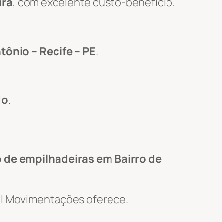
ira
, com excelente custo-benefício.
tônio – Recife – PE
.
do
.
 de empilhadeiras em Bairro de
Wil Movimentações oferece.