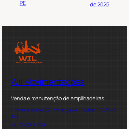
PE
de 2025
Wil Movimentações
Venda e manutenção de empilhadeiras.
R. Noventa e Nove, 02 – Maranguape II, Paulista – PE, 53421-
480
Tel: (81)98811-5021