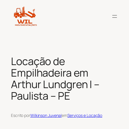
Pular
para
o
conteúdo
Locação de
Empilhadeira em
Arthur Lundgren I –
Paulista – PE
Escrito por
Wilkinson Juvenal
em
Serviços e Locação