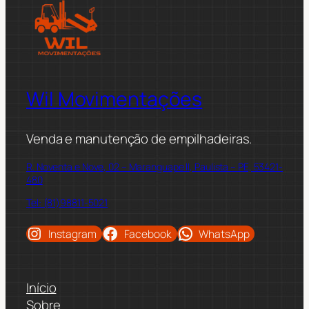
Wil Movimentações
Venda e manutenção de empilhadeiras.
R. Noventa e Nove, 02 – Maranguape II, Paulista – PE, 53421-
480
Tel: (81)98811-5021
Instagram
Facebook
WhatsApp
Início
Sobre