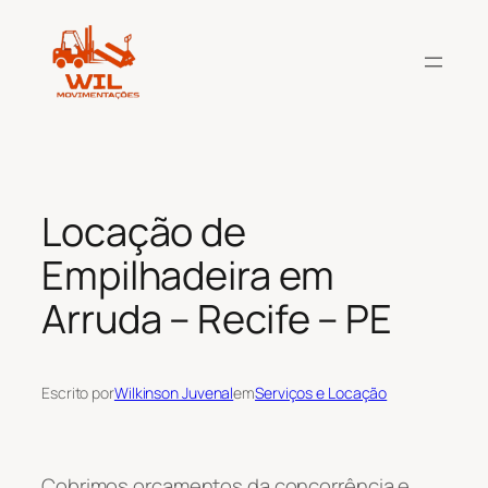
Pular
para
o
conteúdo
Locação de
Empilhadeira em
Arruda – Recife – PE
Escrito por
Wilkinson Juvenal
em
Serviços e Locação
Cobrimos orçamentos da concorrência e