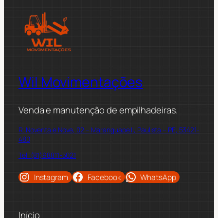
Wil Movimentações
Venda e manutenção de empilhadeiras.
R. Noventa e Nove, 02 – Maranguape II, Paulista – PE, 53421-
480
Tel: (81)98811-5021
Instagram
Facebook
WhatsApp
Início