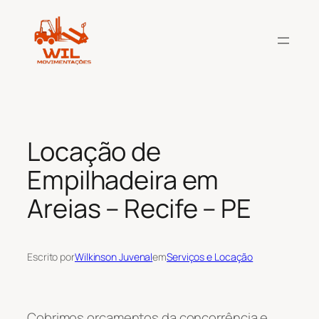
Pular
para
o
conteúdo
Locação de
Empilhadeira em
Areias – Recife – PE
Escrito por
Wilkinson Juvenal
em
Serviços e Locação
Cobrimos orçamentos da concorrência e