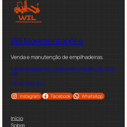
Wil Movimentações
Venda e manutenção de empilhadeiras.
R. Noventa e Nove, 02 – Maranguape II, Paulista – PE, 53421-
480
Tel: (81)98811-5021
Instagram
Facebook
WhatsApp
Início
Sobre