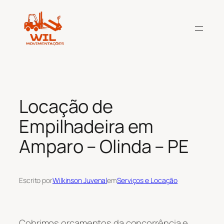
Pular
para
o
conteúdo
Locação de
Empilhadeira em
Amparo – Olinda – PE
Escrito por
Wilkinson Juvenal
em
Serviços e Locação
Cobrimos orçamentos da concorrência e