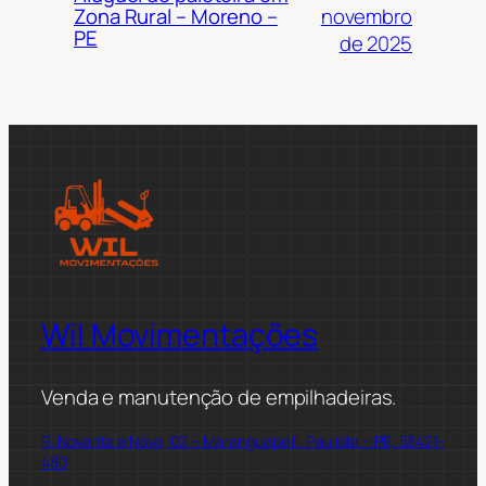
novembro
Zona Rural – Moreno –
PE
de 2025
Wil Movimentações
Venda e manutenção de empilhadeiras.
R. Noventa e Nove, 02 – Maranguape II, Paulista – PE, 53421-
480