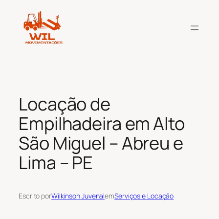
Pular
para
o
conteúdo
Locação de
Empilhadeira em Alto
São Miguel – Abreu e
Lima – PE
Escrito por
Wilkinson Juvenal
em
Serviços e Locação