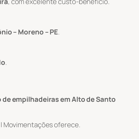
ira
, com excelente custo-benefício.
ônio – Moreno – PE
.
do
.
 de empilhadeiras em Alto de Santo
Wil Movimentações oferece.