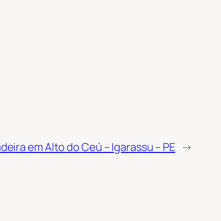
eira em Alto do Ceú – Igarassu – PE
→