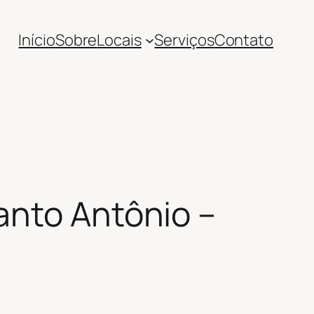
Início
Sobre
Locais
Serviços
Contato
anto Antônio –