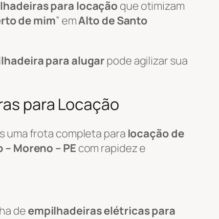
lhadeiras para locação
que otimizam
erto de mim
” em
Alto de Santo
lhadeira para alugar
pode agilizar sua
iras para Locação
s uma frota completa para
locação de
o – Moreno – PE
com rapidez e
nha de
empilhadeiras elétricas para