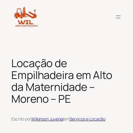
Pular
para
o
conteúdo
Locação de
Empilhadeira em Alto
da Maternidade –
Moreno – PE
Escrito por
Wilkinson Juvenal
em
Serviços e Locação