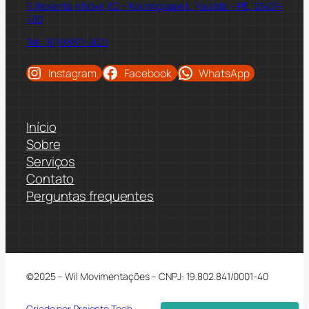
R. Noventa e Nove, 02 – Maranguape II, Paulista – PE, 53421-
480
Tel: (81)98811-5021
Instagram
Facebook
WhatsApp
Início
Sobre
Serviços
Contato
Perguntas frequentes
©2025 – Wil Movimentações – CNPJ: 19.802.841/0001-40
Criado por Projecto Tech