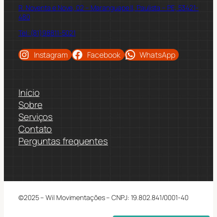
R. Noventa e Nove, 02 – Maranguape II, Paulista – PE, 53421-
480
Tel: (81)98811-5021
Instagram
Facebook
WhatsApp
Início
Sobre
Serviços
Contato
Perguntas frequentes
©2025 – Wil Movimentações – CNPJ: 19.802.841/0001-40