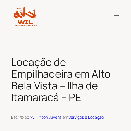
Pular
para
o
conteúdo
Locação de
Empilhadeira em Alto
Bela Vista – Ilha de
Itamaracá – PE
Escrito por
Wilkinson Juvenal
em
Serviços e Locação