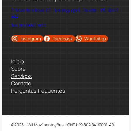
R. Noventa e Nove, 02 – Maranguape II, Paulista – PE, 53421-
480
Tel: (81)98811-5021
Instagram
Facebook
WhatsApp
Início
Sobre
Serviços
Contato
Perguntas frequentes
©2025 – Wil Movimentações – CNPJ: 19.802.841/0001-40