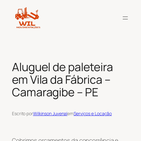
Pular
para
o
conteúdo
Aluguel de paleteira
em Vila da Fábrica –
Camaragibe – PE
Escrito por
Wilkinson Juvenal
em
Serviços e Locação
Cobrimos orçamentos da concorrência e