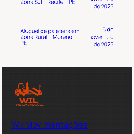
Zona Sul – Recife – PE
de 2025
15 de
Aluguel de paleteira em
novembro
Zona Rural – Moreno –
PE
de 2025
Wil Movimentações