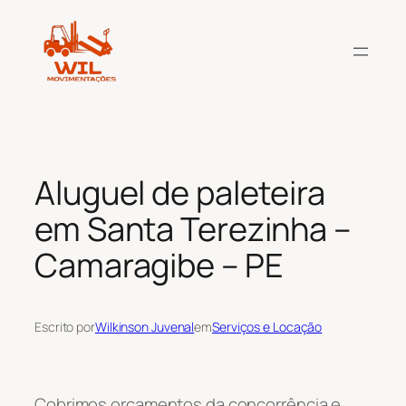
Pular
para
o
conteúdo
Aluguel de paleteira
em Santa Terezinha –
Camaragibe – PE
Escrito por
Wilkinson Juvenal
em
Serviços e Locação
Cobrimos orçamentos da concorrência e