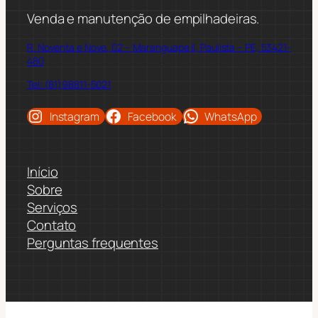
Venda e manutenção de empilhadeiras.
R. Noventa e Nove, 02 – Maranguape II, Paulista – PE, 53421-
480
Tel: (81)98811-5021
Instagram
Facebook
WhatsApp
Início
Sobre
Serviços
Contato
Perguntas frequentes