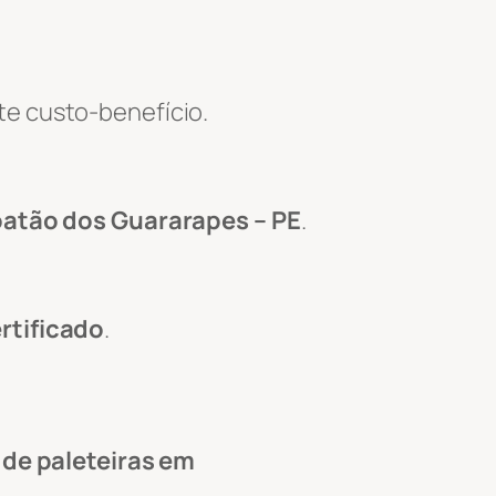
te custo-benefício.
oatão dos Guararapes – PE
.
rtificado
.
 de paleteiras em