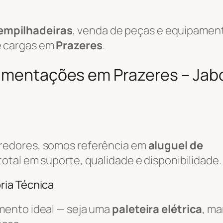
empilhadeiras
, venda de peças e equipamen
e cargas em
Prazeres
.
vimentações em Prazeres – Jab
redores, somos referência em
aluguel de
total em suporte, qualidade e disponibilidade.
ria Técnica
mento ideal — seja uma
paleteira elétrica
, m