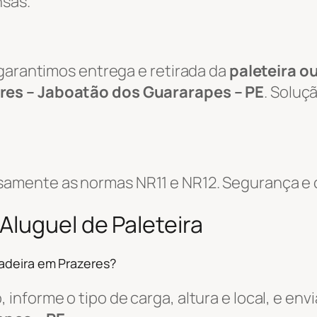
nsas.
 garantimos entrega e retirada da
paleteira o
res – Jaboatão dos Guararapes – PE
. Soluç
mente as normas NR11 e NR12. Segurança e co
Aluguel de Paleteira
adeira em Prazeres?
informe o tipo de carga, altura e local, e e