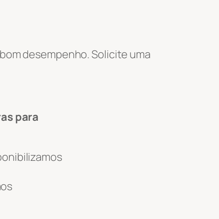
e bom desempenho. Solicite uma
ras para
ponibilizamos
mos