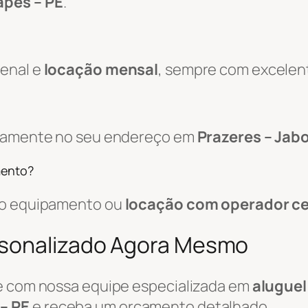
apes – PE
.
zenal e
locação mensal
, sempre com excelen
retamente no seu endereço em
Prazeres – Jab
mento?
 do equipamento ou
locação com operador ce
rsonalizado Agora Mesmo
le com nossa equipe especializada em
aluguel
– PE
e receba um orçamento detalhado.