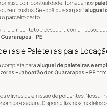
promisso com pontualidade, fornecemos
pale
reduzem custos. Se você buscou por “
aluguel 
 o parceiro certo.
 Entre em contato e descubra como nossos eq
 Guararapes – PE
.
eiras e Paleteiras para Locaçã
a completa para
aluguel de paleteiras e emp
zeres – Jaboatão dos Guararapes – PE
com 
sos e livres de emissão de poluentes. Nossa li
ômica e segura. Disponibilizamos modelos pa