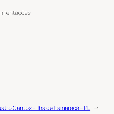
ovimentações
atro Cantos – Ilha de Itamaracá – PE
→