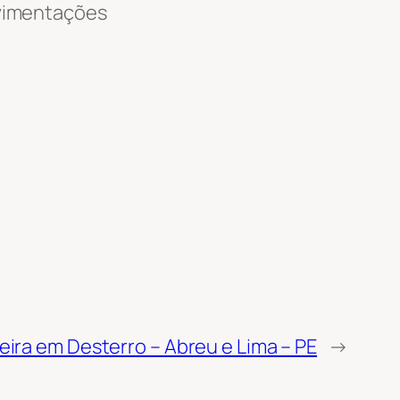
ovimentações
eira em Desterro – Abreu e Lima – PE
→