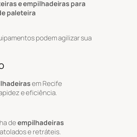
teiras e empilhadeiras para
de paleteira
uipamentos podem agilizar sua
o
ilhadeiras
em Recife
pidez e eficiência.
nha de
empilhadeiras
tolados e retráteis.