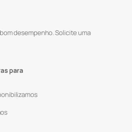
e bom desempenho. Solicite uma
ras para
ponibilizamos
mos