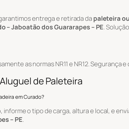
 garantimos entrega e retirada da
paleteira o
o – Jaboatão dos Guararapes – PE
. Soluçã
mente as normas NR11 e NR12. Segurança e co
Aluguel de Paleteira
hadeira em Curado?
informe o tipo de carga, altura e local, e e
es – PE
.