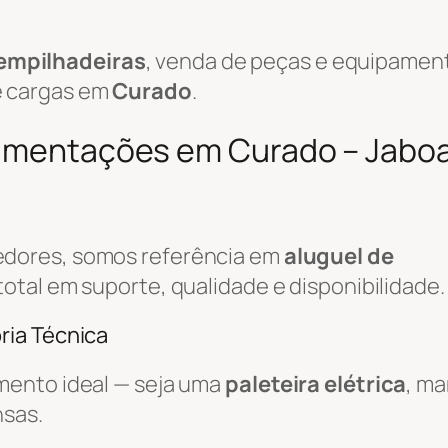
empilhadeiras
, venda de peças e equipamen
e cargas em
Curado
.
vimentações em Curado – Jabo
edores, somos referência em
aluguel de
total em suporte, qualidade e disponibilidade.
ria Técnica
mento ideal — seja uma
paleteira elétrica
, m
nsas.