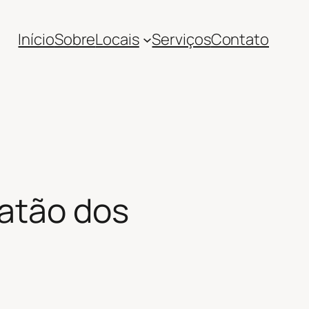
Início
Sobre
Locais
Serviços
Contato
oatão dos