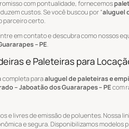
promisso com pontualidade, fornecemos
pale
reduzem custos. Se você buscou por “
aluguel 
o parceiro certo.
 Entre em contato e descubra como nossos eq
Guararapes – PE
.
eiras e Paleteiras para Locaçã
a completa para
aluguel de paleteiras e emp
rado – Jaboatão dos Guararapes – PE
com ra
sos e livres de emissão de poluentes. Nossa li
ômica e segura. Disponibilizamos modelos pa