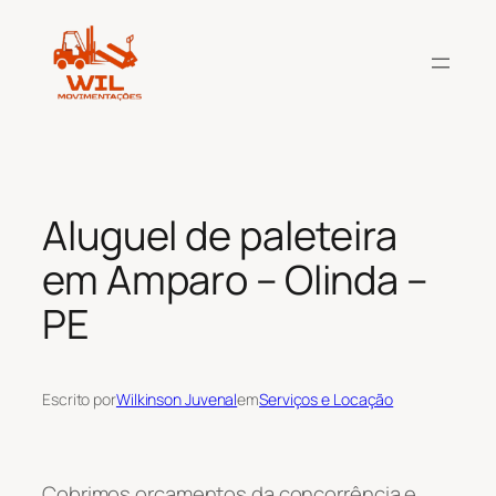
Pular
para
o
conteúdo
Aluguel de paleteira
em Amparo – Olinda –
PE
Escrito por
Wilkinson Juvenal
em
Serviços e Locação
Cobrimos orçamentos da concorrência e