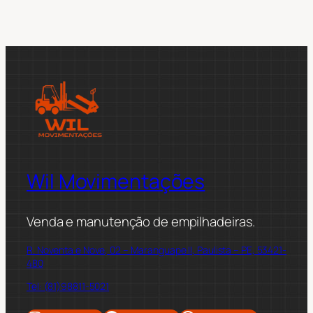
Wil Movimentações
Venda e manutenção de empilhadeiras.
R. Noventa e Nove, 02 – Maranguape II, Paulista – PE, 53421-
480
Tel: (81)98811-5021