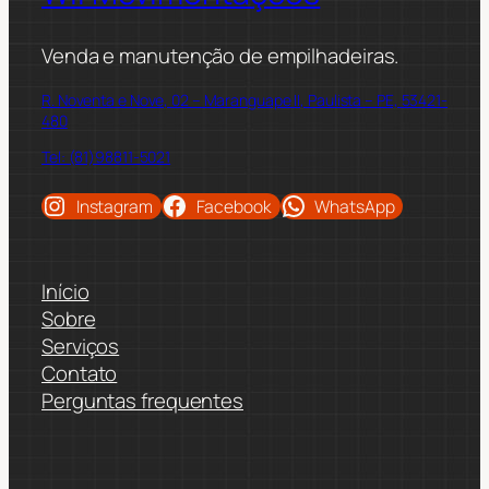
Venda e manutenção de empilhadeiras.
R. Noventa e Nove, 02 – Maranguape II, Paulista – PE, 53421-
480
Tel: (81)98811-5021
Instagram
Facebook
WhatsApp
Início
Sobre
Serviços
Contato
Perguntas frequentes