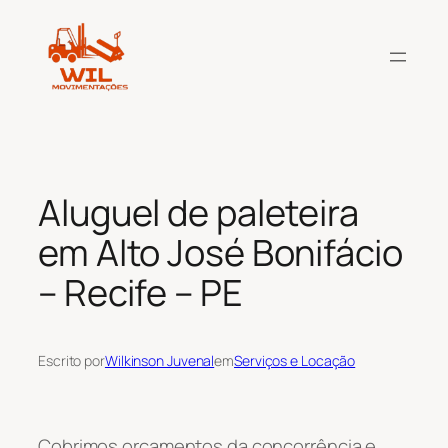
Pular
para
o
conteúdo
Aluguel de paleteira
em Alto José Bonifácio
– Recife – PE
Escrito por
Wilkinson Juvenal
em
Serviços e Locação
Cobrimos orçamentos da concorrência e