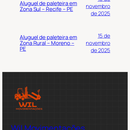
Aluguel de paleteira em
novembro
Zona Sul – Recife – PE
de 2025
15 de
Aluguel de paleteira em
novembro
Zona Rural – Moreno –
PE
de 2025
Wil Movimentações