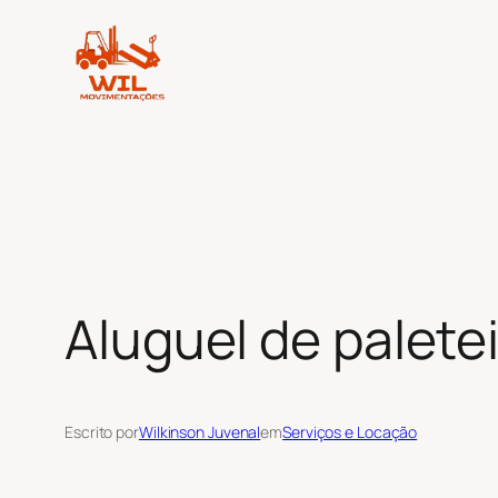
Pular
para
o
conteúdo
Aluguel de palete
Escrito por
Wilkinson Juvenal
em
Serviços e Locação