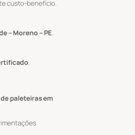
te custo-benefício.
ade – Moreno – PE
.
rtificado
.
 de paleteiras em
ovimentações