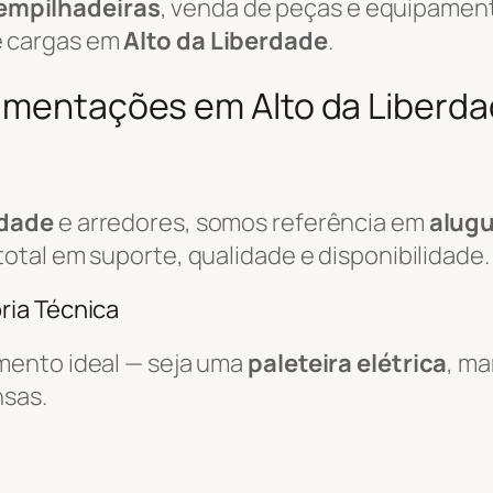
empilhadeiras
, venda de peças e equipamen
e cargas em
Alto da Liberdade
.
vimentações em Alto da Liberda
rdade
e arredores, somos referência em
alugu
total em suporte, qualidade e disponibilidade.
ria Técnica
mento ideal — seja uma
paleteira elétrica
, m
nsas.