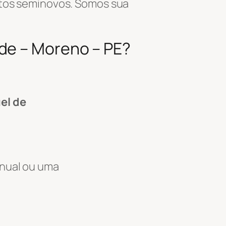
tos seminovos. Somos sua
de – Moreno – PE?
el de
anual ou uma