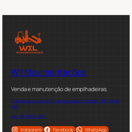
Wil Movimentações
Venda e manutenção de empilhadeiras.
R. Noventa e Nove, 02 – Maranguape II, Paulista – PE, 53421-
480
Tel: (81)98811-5021
Instagram
Facebook
WhatsApp