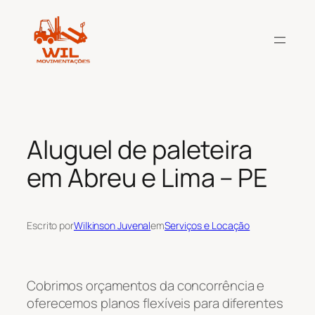
Pular
para
o
conteúdo
Aluguel de paleteira
em Abreu e Lima – PE
Escrito por
Wilkinson Juvenal
em
Serviços e Locação
Cobrimos orçamentos da concorrência e
oferecemos planos flexíveis para diferentes