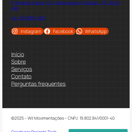
R. Noventa e Nove, 02 – Maranguape II, Paulista – PE, 53421-
480
Tel: (81)98811-5021
Instagram
Facebook
WhatsApp
Início
Sobre
Serviços
Contato
Perguntas frequentes
©2025 – Wil Movimentações – CNPJ: 19.802.841/0001-40
Criado por Projecto Tech