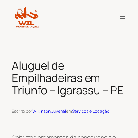
Pular
para
o
conteúdo
Aluguel de
Empilhadeiras em
Triunfo – Igarassu – PE
Escrito por
Wilkinson Juvenal
em
Serviços e Locação
Cobrimos orçamentos da concorrência e