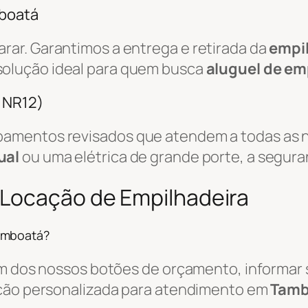
mboatá
ar. Garantimos a entrega e retirada da
empi
 solução ideal para quem busca
aluguel de em
/ NR12)
amentos revisados que atendem a todas as n
ual
ou uma elétrica de grande porte, a segura
 Locação de Empilhadeira
amboatá?
um dos nossos botões de orçamento, informar s
ação personalizada para atendimento em
Tamb