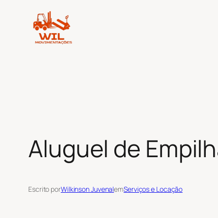
Pular
para
o
conteúdo
Aluguel de Empil
Escrito por
Wilkinson Juvenal
em
Serviços e Locação