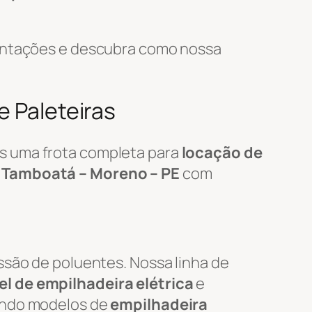
mentações e descubra como nossa
e Paleteiras
s uma frota completa para
locação de
m
Tamboatá – Moreno – PE
com
ssão de poluentes. Nossa linha de
l de empilhadeira elétrica
e
uindo modelos de
empilhadeira