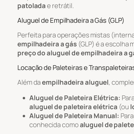
patolada
e retrátil.
Aluguel de Empilhadeira a Gás (GLP)
Perfeita para operações mistas (intern
empilhadeira a gás
(GLP) é a escolha m
preço do aluguel de empilhadeira a g
Locação de Paleteiras e Transpaleteiras
Além da
empilhadeira aluguel
, compl
Aluguel de Paleteira Elétrica:
Para
aluguel de paleteira elétrica
(ou
l
Aluguel de Paleteira Manual:
Para
conhecida como
aluguel de palete