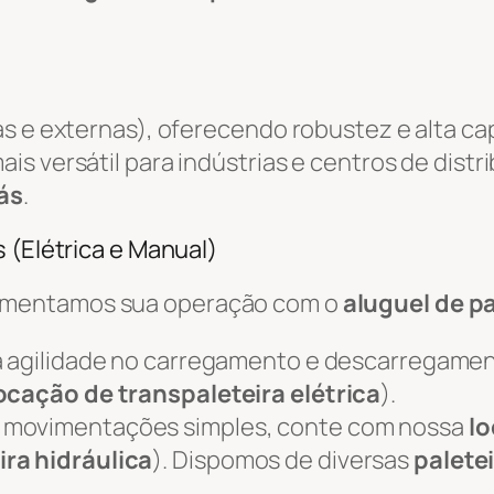
as e externas), oferecendo robustez e alta c
ais versátil para indústrias e centros de distr
ás
.
 (Elétrica e Manual)
ementamos sua operação com o
aluguel de pa
 agilidade no carregamento e descarregame
ocação de transpaleteira elétrica
).
 movimentações simples, conte com nossa
lo
ira hidráulica
). Dispomos de diversas
palete