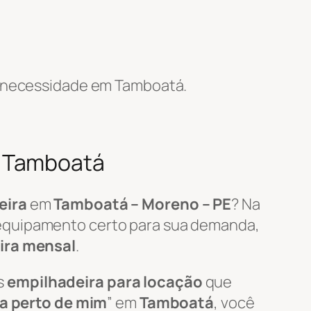
 necessidade em Tamboatá.
m Tamboatá
eira
em
Tamboatá – Moreno – PE
? Na
 equipamento certo para sua demanda,
ira mensal
.
s
empilhadeira para locação
que
ra perto de mim
” em
Tamboatá
, você