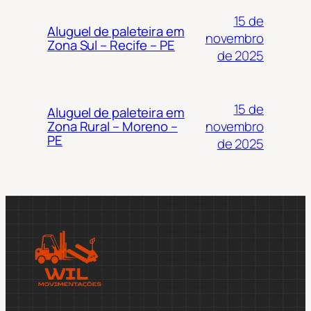
15 de
Aluguel de paleteira em
novembro
Zona Sul – Recife – PE
de 2025
15 de
Aluguel de paleteira em
novembro
Zona Rural – Moreno –
PE
de 2025