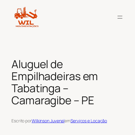
Pular
para
o
conteúdo
Aluguel de
Empilhadeiras em
Tabatinga –
Camaragibe – PE
Escrito por
Wilkinson Juvenal
em
Serviços e Locação