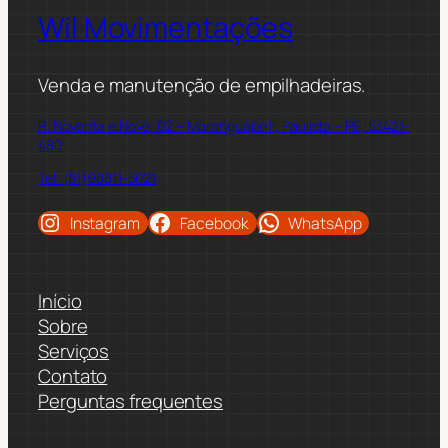
Wil Movimentações
Venda e manutenção de empilhadeiras.
R. Noventa e Nove, 02 – Maranguape II, Paulista – PE, 53421-
480
Tel: (81)98811-5021
Instagram
Facebook
WhatsApp
Início
Sobre
Serviços
Contato
Perguntas frequentes