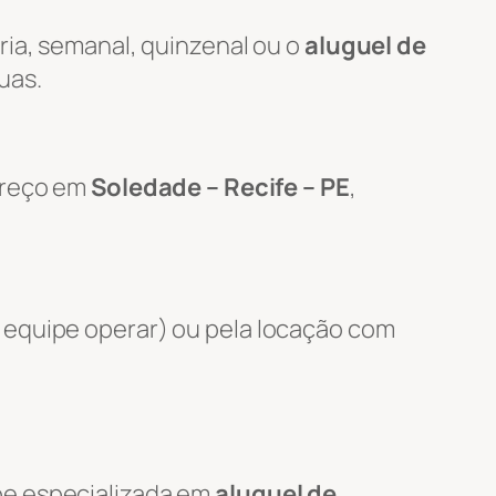
ria, semanal, quinzenal ou o
aluguel de
uas.
ereço em
Soledade – Recife – PE
,
 equipe operar) ou pela locação com
pe especializada em
aluguel de