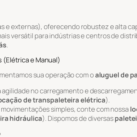
as e externas), oferecendo robustez e alta c
ais versátil para indústrias e centros de distr
ás
.
 (Elétrica e Manual)
ementamos sua operação com o
aluguel de pa
 agilidade no carregamento e descarregame
ocação de transpaleteira elétrica
).
 movimentações simples, conte com nossa
lo
ira hidráulica
). Dispomos de diversas
palete
o