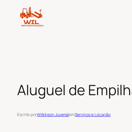
Pular
para
o
conteúdo
Aluguel de Empilh
Escrito por
Wilkinson Juvenal
em
Serviços e Locação