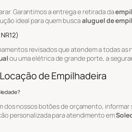
ar. Garantimos a entrega e retirada da
empi
olução ideal para quem busca
aluguel de empi
/ NR12)
amentos revisados que atendem a todas as n
ual
ou uma elétrica de grande porte, a segura
 Locação de Empilhadeira
oledade?
um dos nossos botões de orçamento, informar s
ação personalizada para atendimento em
Soled