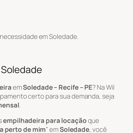
 necessidade em Soledade.
 Soledade
eira
em
Soledade – Recife – PE
? Na Wil
ipamento certo para sua demanda, seja
mensal
.
s
empilhadeira para locação
que
ra perto de mim
” em
Soledade
, você