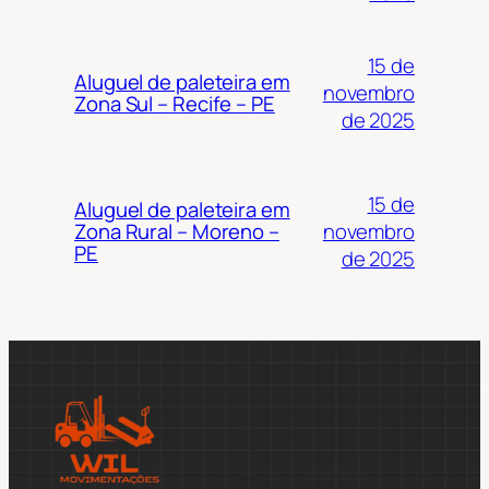
15 de
Aluguel de paleteira em
novembro
Zona Sul – Recife – PE
de 2025
15 de
Aluguel de paleteira em
novembro
Zona Rural – Moreno –
PE
de 2025