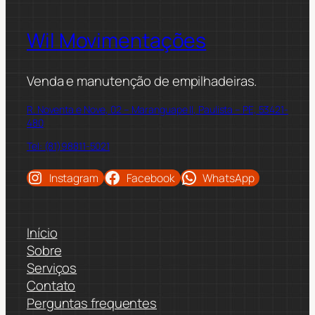
Wil Movimentações
Venda e manutenção de empilhadeiras.
R. Noventa e Nove, 02 – Maranguape II, Paulista – PE, 53421-
480
Tel: (81)98811-5021
Instagram
Facebook
WhatsApp
Início
Sobre
Serviços
Contato
Perguntas frequentes