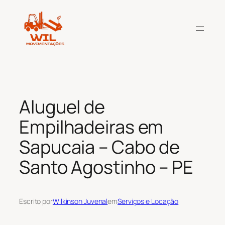
Pular
para
o
conteúdo
Aluguel de
Empilhadeiras em
Sapucaia – Cabo de
Santo Agostinho – PE
Escrito por
Wilkinson Juvenal
em
Serviços e Locação