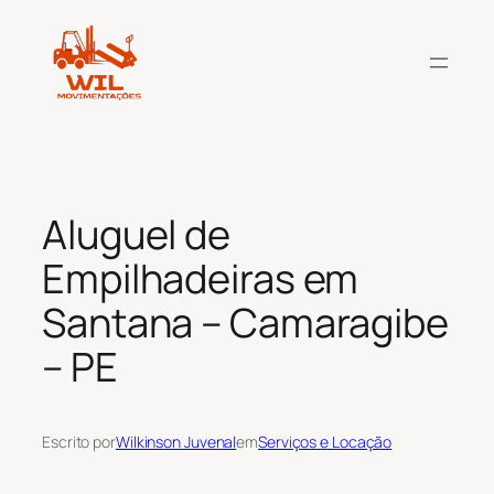
Pular
para
o
conteúdo
Aluguel de
Empilhadeiras em
Santana – Camaragibe
– PE
Escrito por
Wilkinson Juvenal
em
Serviços e Locação