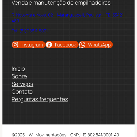
Venda e manutenção de empilhadeiras.
R. Noventa e Nove, 02 – Maranguape II, Paulista – PE, 53421-
480
Tel: (81)98811-5021
Instagram
Facebook
WhatsApp
Início
Sobre
Serviços
Contato
Perguntas frequentes
©2025 – Wil Movimentações – CNPJ: 19.802.841/0001-40