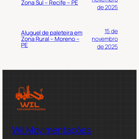
Zona Sul – Recife – PE
de 2025
15 de
Aluguel de paleteira em
novembro
Zona Rural – Moreno –
PE
de 2025
Wil Movimentações