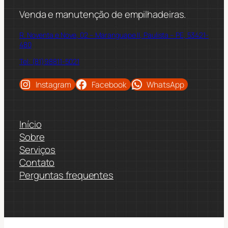
Venda e manutenção de empilhadeiras.
R. Noventa e Nove, 02 – Maranguape II, Paulista – PE, 53421-
480
Tel: (81)98811-5021
Instagram
Facebook
WhatsApp
Início
Sobre
Serviços
Contato
Perguntas frequentes