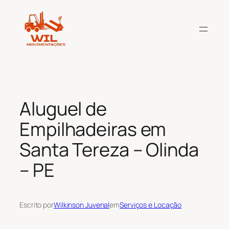
Pular
para
o
conteúdo
Aluguel de
Empilhadeiras em
Santa Tereza – Olinda
– PE
Escrito por
Wilkinson Juvenal
em
Serviços e Locação