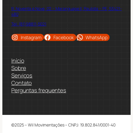
R. Noventa e Nove, 02 – Maranguape II, Paulista – PE, 53421-
480
Tel: (81)98811-5021
Instagram
Facebook
WhatsApp
Início
Sobre
Serviços
Contato
Perguntas frequentes
©2025 – Wil Movimentações – CNPJ: 19.802.841/0001-40