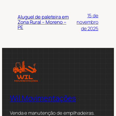
15 de
Aluguel de paleteira em
novembro
Zona Rural – Moreno –
PE
de 2025
Wil Movimentações
Venda e manutenção de empilhadeiras.