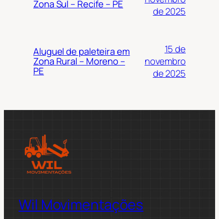
Zona Sul – Recife – PE
de 2025
15 de
Aluguel de paleteira em
novembro
Zona Rural – Moreno –
PE
de 2025
Wil Movimentações