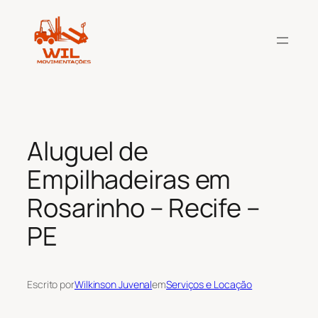
Pular
para
o
conteúdo
Aluguel de
Empilhadeiras em
Rosarinho – Recife –
PE
Escrito por
Wilkinson Juvenal
em
Serviços e Locação