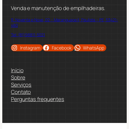
Venda e manutenção de empilhadeiras.
R. Noventa e Nove, 02 – Maranguape II, Paulista – PE, 53421-
480
Tel: (81)98811-5021
Instagram
Facebook
WhatsApp
Início
Sobre
Serviços
Contato
Perguntas frequentes