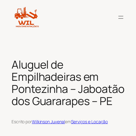
Pular
para
o
conteúdo
Aluguel de
Empilhadeiras em
Pontezinha – Jaboatão
dos Guararapes – PE
Escrito por
Wilkinson Juvenal
em
Serviços e Locação