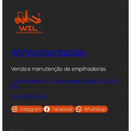
Wil Movimentações
Venda e manutenção de empilhadeiras.
R. Noventa e Nove, 02 – Maranguape II, Paulista – PE, 53421-
480
Tel: (81)98811-5021
Instagram
Facebook
WhatsApp