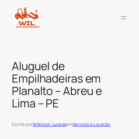
Pular
para
o
conteúdo
Aluguel de
Empilhadeiras em
Planalto – Abreu e
Lima – PE
Escrito por
Wilkinson Juvenal
em
Serviços e Locação