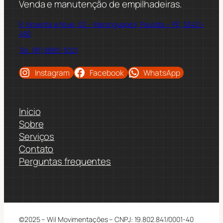
Venda e manutenção de empilhadeiras.
R. Noventa e Nove, 02 – Maranguape II, Paulista – PE, 53421-
480
Tel: (81)98811-5021
Instagram
Facebook
WhatsApp
Início
Sobre
Serviços
Contato
Perguntas frequentes
©2025 – Wil Movimentações – CNPJ: 19.802.841/0001-40