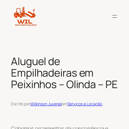
Pular
para
o
conteúdo
Aluguel de
Empilhadeiras em
Peixinhos – Olinda – PE
Escrito por
Wilkinson Juvenal
em
Serviços e Locação
Cobrimos orçamentos da concorrência e