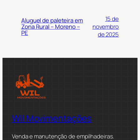
15 de
Aluguel de paleteira em
novembro
Zona Rural – Moreno –
PE
de 2025
Wil Movimentações
Venda e manutenção de empilhadeiras.