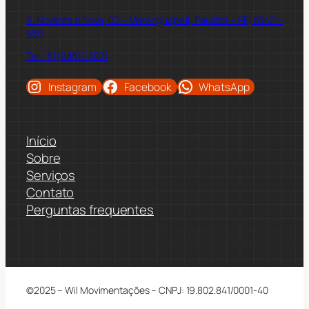
R. Noventa e Nove, 02 – Maranguape II, Paulista – PE, 53421-
480
Tel: (81)98811-5021
Instagram
Facebook
WhatsApp
Início
Sobre
Serviços
Contato
Perguntas frequentes
©2025 – Wil Movimentações – CNPJ: 19.802.841/0001-40