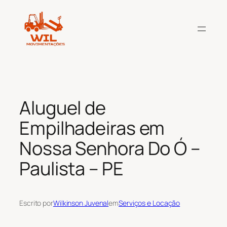
Pular
para
o
conteúdo
Aluguel de
Empilhadeiras em
Nossa Senhora Do Ó –
Paulista – PE
Escrito por
Wilkinson Juvenal
em
Serviços e Locação