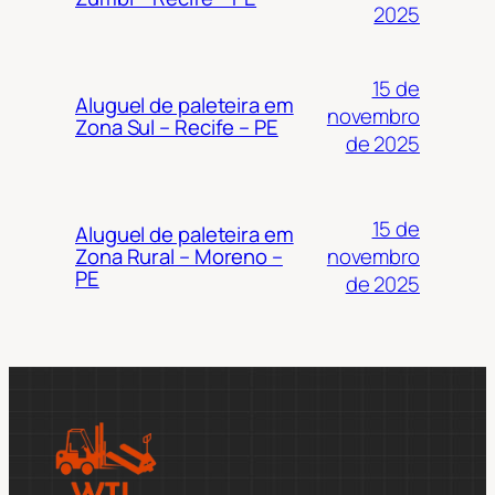
2025
15 de
Aluguel de paleteira em
novembro
Zona Sul – Recife – PE
de 2025
15 de
Aluguel de paleteira em
novembro
Zona Rural – Moreno –
PE
de 2025