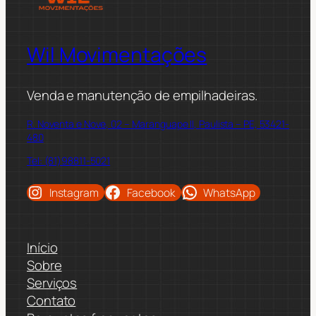
Wil Movimentações
Venda e manutenção de empilhadeiras.
R. Noventa e Nove, 02 – Maranguape II, Paulista – PE, 53421-
480
Tel: (81)98811-5021
Instagram
Facebook
WhatsApp
Início
Sobre
Serviços
Contato