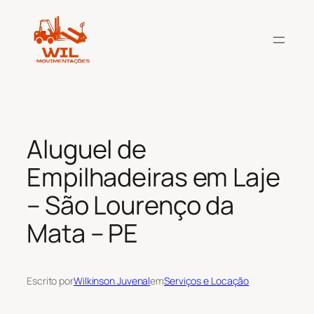
Pular
para
o
conteúdo
Aluguel de
Empilhadeiras em Laje
– São Lourenço da
Mata – PE
Escrito por
Wilkinson Juvenal
em
Serviços e Locação