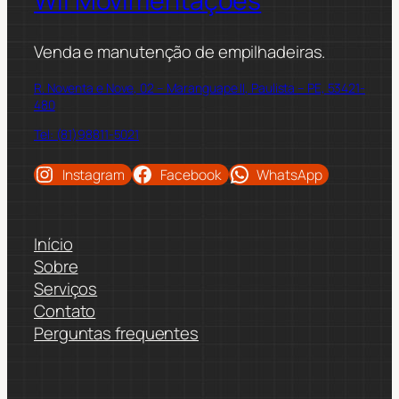
Wil Movimentações
Venda e manutenção de empilhadeiras.
R. Noventa e Nove, 02 – Maranguape II, Paulista – PE, 53421-
480
Tel: (81)98811-5021
Instagram
Facebook
WhatsApp
Início
Sobre
Serviços
Contato
Perguntas frequentes