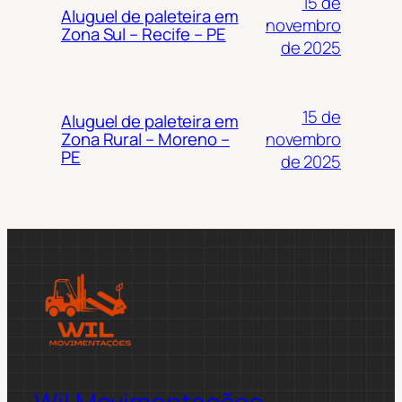
15 de
Aluguel de paleteira em
novembro
Zona Sul – Recife – PE
de 2025
15 de
Aluguel de paleteira em
novembro
Zona Rural – Moreno –
PE
de 2025